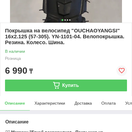
Покрышка на велосипед "OUCHAOYANGSI"
16x2.125 (57-305). YN-1101-04. Велопокрышка.
Резина. Колесо. Шина.
В наличии
Розница
6 990
₸
Купить
Описание
Характеристики
Доставка
Оплата
Усл
Описание
🚴‍♂️ Магазин "Envy" рекомендует - Покрышка на