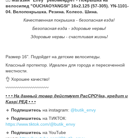
велосипед "OUCHAOYANGSI" 16x2.125 (57-305). YN-1101-
04. Велопокрышка. Резина. Колесо. Шина.
Качественная покрышка - безопасная езда!
Безопасная езда - здоровые нервы!
Здоровые нервы - счастливая жизнь!
Размер 16". Подойдет на детские велосипеды.
Классный протектор. Идеален для города и пересеченной
местности.
👌 Хорошее качество!
〰️〰️〰️〰️〰️〰️〰️〰️〰️〰️
• • • На данный товар действует РасСРОЧка, кредит и
Kaspi РЕД • • •
🔹️
Подпишитесь
на instagram:
@butik_envy
🔹️
Подпишитесь
на ТИКТОК:
https://www.tiktok.com/@butik_envy
🔹️
Подпишитесь
на YouTube