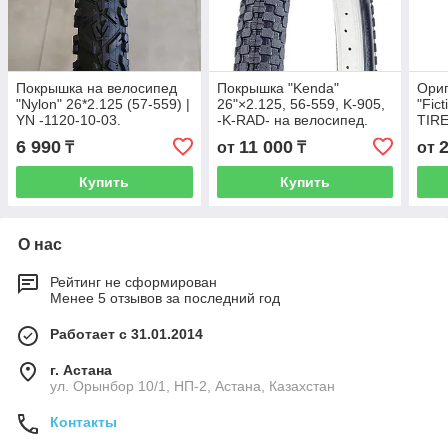
Покрышка на велосипед
Покрышка "Kenda"
Ори
"Nylon" 26*2.125 (57-559) |
26"×2.125, 56-559, K-905,
"Fic
YN -1120-10-03.
-K-RAD- на велосипед.
TIRE
Велопокрышка. Резина.
Оригинал. Велопокрышка.
вело
6 990
11 000
₸
от
₸
от
Колесо. Шина.
Шина. Колесо.
Шин
Bran
Купить
Купить
О нас
Рейтинг не сформирован
Менее 5 отзывов за последний год
Работает с 31.01.2014
г. Астана
ул. Орынбор 10/1, НП-2, Астана, Казахстан
Контакты