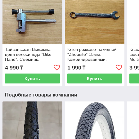
Тайваньская Выжимка
Ключ рожково-накидной
Кла
цепи велосипеда "Bike
"Zhousite" 15мм.
шест
Hand". Съемник.
Комбинированный.
Mult
Инструмент. Спец ключ.
Накидной. Рожковый.
Муль
4 990
1 990
3 9
₸
₸
Оригинал.
Гаечный.
Kasp
Купить
Купить
Подобные товары компании