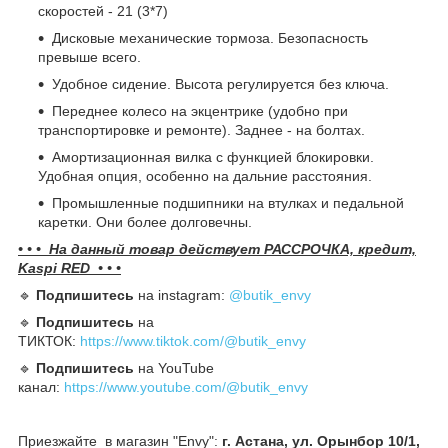
скоростей - 21 (3*7)
Дисковые механические тормоза. Безопасность
превыше всего.
Удобное сидение. Высота регулируется без ключа.
Переднее колесо на экцентрике (удобно при
транспортировке и ремонте). Заднее - на болтах.
Амортизационная вилка с функцией блокировки.
Удобная опция, особенно на дальние расстояния.
Промышленные подшипники на втулках и педальной
каретки. Они более долговечны.
• • • На данный товар действует РАССРОЧКА, кредит,
Kaspi RED • • •
🔹️
Подпишитесь
на instagram:
@butik_envy
🔹️
Подпишитесь
на
ТИКТОК:
https://www.tiktok.com/@butik_envy
🔹️
Подпишитесь
на YouTube
канал:
https://www.youtube.com/@butik_envy
Приезжайте в магазин "Envy":
г. Астана, ул. Орынбор 10/1,