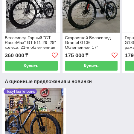
Велосипед Горный "GT
Скоростной Велосипед
Горн
RacerMax" GT 511-29. 29"
Grantel G136.
G136
колеса. 21-я облегченная
Облегченная 17"
рама
рама. Скоростной. Mtb.
алюминиевая рама. 26"
Скор
360 000
175 000
179
₸
₸
Найнер.
колеса. Горный. Mtb.
Купить
Купить
Акционные предложения и новинки
ПокуПайТе Байк