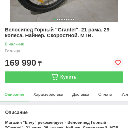
Велосипед Горный "Grantel". 21 рама. 29
колеса. Найнер. Скоростной. MTB.
В наличии
Розница
169 990
₸
Купить
Описание
Характеристики
Доставка
Оплата
Усл
Описание
Магазин "Envy" рекомендует - Велосипед Горный
"Grantel". 21 рама. 29 колеса. Найнер. Скоростной. MTB.