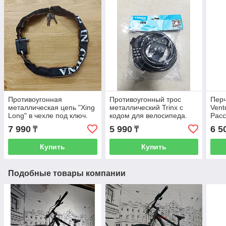
Противоугонная
Противоугонный трос
Перч
металлическая цепь "Xing
металлический Trinx с
Vent
Long" в чехле под ключ.
кодом для велосипеда.
Расс
Для велосипеда.
Рассрочка. Kaspi RED
7 990
5 990
6 5
₸
₸
Антикражная. Велозамок.
Купить
Купить
Подобные товары компании