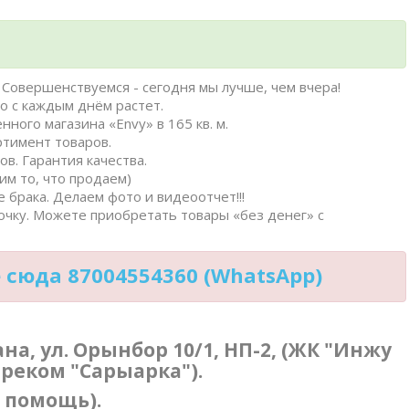
Совершенствуемся - сегодня мы лучше, чем вчера!
о с каждым днём растет.
нного магазина «Envy» в 165 кв. м.
ртимент товаров.
в. Гарантия качества.
им то, что продаем)
 брака. Делаем фото и видеоотчет!!!
очку. Можете приобретать товары «без денег» с
сюда 87004554360 (WhatsApp)
тана, ул. Орынбор 10/1, НП-2, (ЖК "Инжу
треком "Сарыарка").
в помощь).