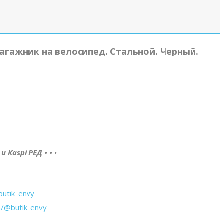
агажник на велосипед. Стальной. Черный.
Kaspi РЕД • • •
butik_envy
m/@butik_envy