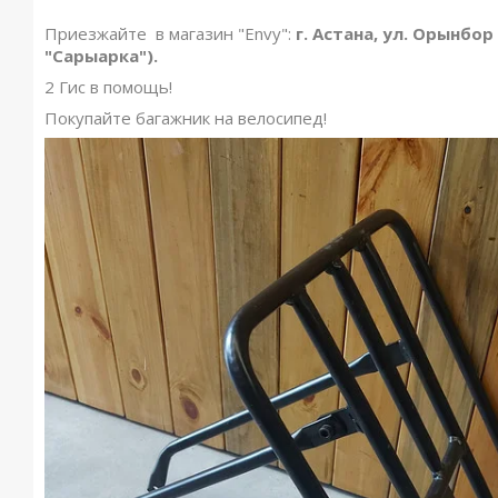
Приезжайте в магазин "Envy":
г. Астана, ул. Орынбор
"Сарыарка").
2 Гис в помощь!
Покупайте багажник на велосипед!