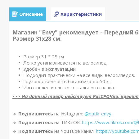
Описание
Характеристики
Магазин "Envy" рекомендует - Передний б
Размер 31x28 см.
Размер 31 * 28 см
Легко устанавливается на велосипед.
Удобен в эксплуатации.
Подходит практически на все виды велосипедов.
Грузоподъемность багажника до 50 кг.
Изготовлен из легкого стального сплава.
• • • На данный товар действует РасСРОЧка, кредит и 
🔹️
Подпишитесь
на instagram:
@butik_envy
🔹️
Подпишитесь
на ТИКТОК:
https://www.tiktok.com/@
🔹️
Подпишитесь
на YouTube канал:
https://youtube.co