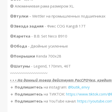
🟢 Алюминиевая рама размером XL.
🟢
Втулки
– Mettler на промышленных подшипниках
🟢
Звезда задняя
- Фикс COG Kangdi 17T
🟢
Каретка
- B.B. Set Neco B910
🟢
Обода
- Двойные усиленные
🟢
Покрышки
Kenda 700x28
🟢
Шатуны
- Legend, 170mm, 46T
〰️〰️〰️〰️〰️〰️〰️〰️〰️〰️
• • • На данный товар действует РасСРОЧка, кредит и 
🔹️
Подпишитесь
на instagram:
@butik_envy
🔹️
Подпишитесь
на ТИКТОК:
https://www.tiktok.com/@
🔹️
Подпишитесь
на YouTube канал:
https://youtube.co