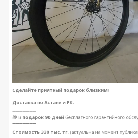
Сделайте приятный подарок близким!
Доставка по Астане и РК.
➖➖➖➖➖➖➖
🎁 В
подарок 90 дней
бесплатного гарантийного обсл
➖➖➖➖➖➖➖
Стоимость 330 тыс. тг.
(актуальна на момент публика