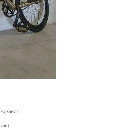
уживания!
ции)