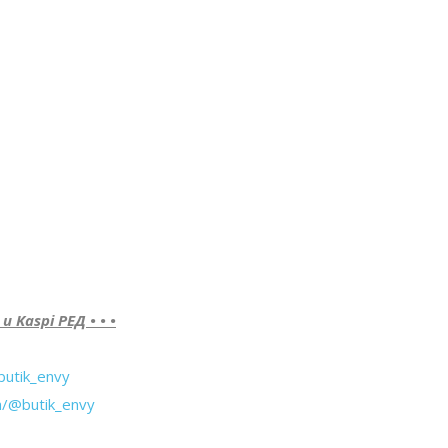
Kaspi РЕД • • •
butik_envy
m/@butik_envy