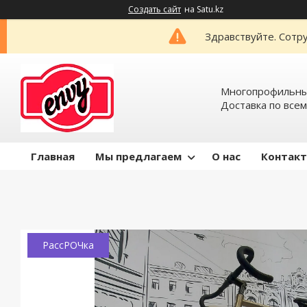
Создать сайт
на Satu.kz
Здравствуйте. Сотру
Многопрофильный
Доставка по всем
Главная
Мы предлагаем
О нас
Контак
РассРОЧка