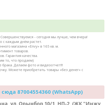
Совершенствуемся - сегодня мы лучше, чем вчера!
о с каждым днём растет.
нного магазина «Envy» в 165 кв. м.
ртимент товаров.
в. Гарантия качества.
им то, что продаем)
 брака. Делаем фото и видеоотчет!!!
очку. Можете приобретать товары «без денег» с
сюда 87004554360 (WhatsApp)
тана, ул. Орынбор 10/1, НП-2, (ЖК "Инжу