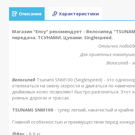
Описание
Характеристики
Магазин "Envy" рекомендует - Велосипед "TSUNAMI
передача. ТСУНАМИ. Цунами. Singlespeed.
Отлично подойде
Для приятных покатушек 
Велосипед - 
Вeлocипeд
Tsunami SNM100 (Singlespeed) - это односко
отвлекаться на смену скорости и двигаться по намечен
дюймовых колес позволяют быстро разгоняться. Этот л
ровных дорогах и трассах.
TSUNAMI SNM100
- супер легкий, накатистый и крайне
Главной особенностью и преимуществом перед конкур
🟢
Вес
- 8,8 кг