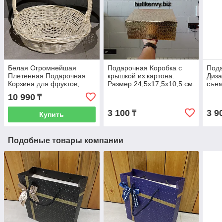
Белая Огромнейшая
Подарочная Коробка с
Под
Плетенная Подарочная
крышкой из картона.
Диза
Корзина для фруктов,
Размер 24,5x17,5x10,5 см.
съем
шампанского, конфет.
Золотистая Коробочка.
30,5
10 990
₸
Размер 53. Корзины.
Упаковка для подарка.
Коро
пода
3 100
3 9
₸
Купить
Подобные товары компании