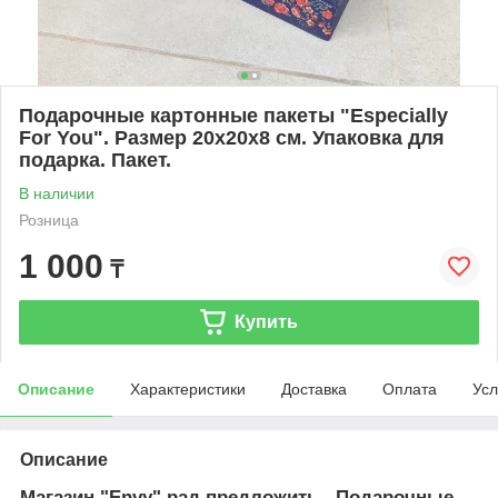
Подарочные картонные пакеты "Especially
For You". Размер 20x20x8 см. Упаковка для
подарка. Пакет.
В наличии
Розница
1 000
₸
Купить
Описание
Характеристики
Доставка
Оплата
Усл
Описание
Магазин "Envy" рад предложить - Подарочные