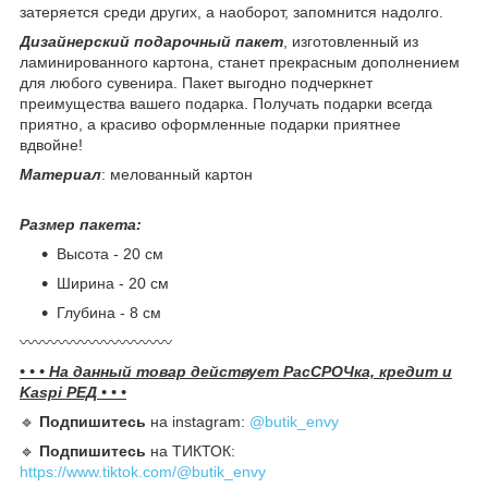
затеряется среди других, а наоборот, запомнится надолго.
Дизайнерский подарочный пакет
, изготовленный из
ламинированного картона, станет прекрасным дополнением
для любого сувенира. Пакет выгодно подчеркнет
преимущества вашего подарка. Получать подарки всегда
приятно, а красиво оформленные подарки приятнее
вдвойне!
Материал
: мелованный картон
Размер пакета:
Высота - 20 см
Ширина - 20 см
Глубина - 8 см
〰️〰️〰️〰️〰️〰️〰️〰️〰️〰️
• • • На данный товар действует РасСРОЧка, кредит и
Kaspi РЕД • • •
🔹️
Подпишитесь
на instagram:
@butik_envy
🔹️
Подпишитесь
на ТИКТОК:
https://www.tiktok.com/@butik_envy