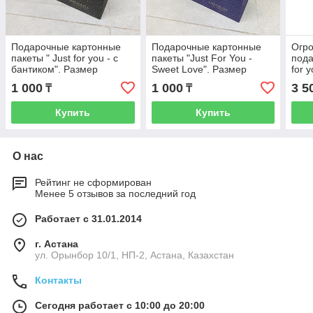
Подарочные картонные
Подарочные картонные
Огр
пакеты " Just for you - с
пакеты "Just For You -
пода
бантиком". Размер
Sweet Love". Размер
for 
20x20x8 см. Упаковка для
20x20x8 см. Упаковка для
55x4
1 000
1 000
3 5
₸
₸
подарка. Пакет.
подарка. Пакет.
для 
карт
Купить
Купить
О нас
Рейтинг не сформирован
Менее 5 отзывов за последний год
Работает с 31.01.2014
г. Астана
ул. Орынбор 10/1, НП-2, Астана, Казахстан
Контакты
Сегодня работает с 10:00 до 20:00