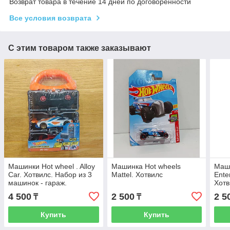
Возврат товара в течение 14 дней по договоренности
Все условия возврата
С этим товаром также заказывают
Машинки Hot wheel . Alloy
Машинка Hot wheels
Маши
Car. Хотвилс. Набор из 3
Mattel. Хотвилс
Ente
машинок - гараж.
Хотв
4 500
2 500
2 5
₸
₸
Купить
Купить