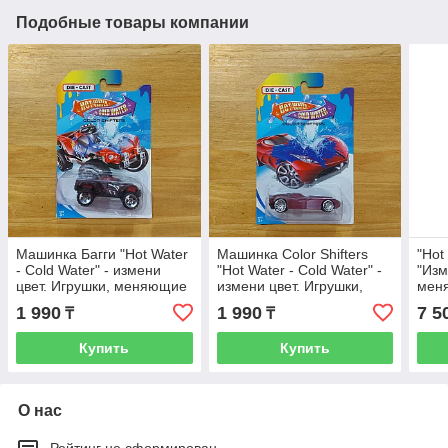
Подобные товары компании
Машинка Багги "Hot Water
Машинка Color Shifters
"Hot
- Cold Water" - измени
"Hot Water - Cold Water" -
"Изм
цвет. Игрушки, меняющие
измени цвет. Игрушки,
меня
цвет. Хотвилс. Подарок.
меняющие цвет. Хотвилс.
3-х 
1 990
1 990
7 5
₸
₸
Подарок.
Пода
Купить
Купить
О нас
Рейтинг не сформирован