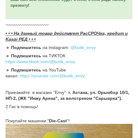
презенту!
〰️〰️〰️〰️〰️〰️〰️〰️〰️〰️
• • • На данный товар действует РасСРОЧка, кредит и
Kaspi РЕД • • •
🔹️
Подпишитесь
на instagram:
@butik_envy
🔹️
Подпишитесь
на ТИКТОК:
https://www.tiktok.com/@butik_envy
🔹️
Подпишитесь
на YouTube
канал:
https://youtube.com/@butik_envy
Приезжайте в магазин "Envy":
г. Астана, ул. Орынбор 10/1,
НП-2, (ЖК "Инжу Арена", за велотреком "Сарыарка").
2 Гис в помощь!
Покупайте машинки "
Die-Cast
"!