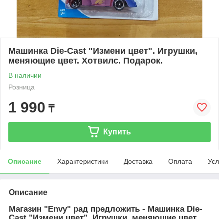
Машинка Die-Cast "Измени цвет". Игрушки,
меняющие цвет. Хотвилс. Подарок.
В наличии
Розница
1 990
₸
Купить
Описание
Характеристики
Доставка
Оплата
Усл
Описание
Магазин "Envy" рад предложить - Машинка Die-
Cast "Измени цвет". Игрушки, меняющие цвет.