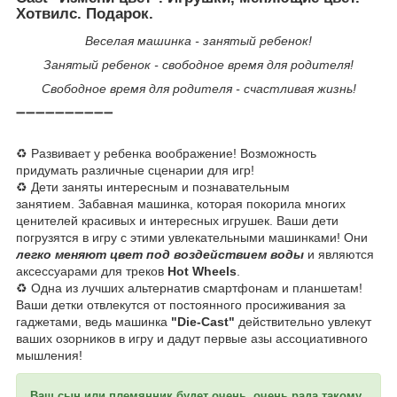
Хотвилс. Подарок.
Веселая машинка - занятый ребенок!
Занятый ребенок - свободное время для родителя!
Свободное время для родителя - счастливая жизнь!
➖➖➖➖➖➖➖➖➖➖
♻️ Развивает у ребенка воображение! Возможность
придумать различные сценарии для игр!
♻️ Дети заняты интересным и познавательным
занятием. Забавная машинка, которая покорила многих
ценителей красивых и интересных игрушек. Ваши дети
погрузятся в игру с этими увлекательными машинками! Они
легко меняют цвет под воздействием воды
и являются
аксессуарами для треков
Hot Wheels
.
♻️ Одна из лучших альтернатив смартфонам и планшетам!
Ваши детки отвлекутся от постоянного просиживания за
гаджетами, ведь машинка
"Die-Cast"
действительно увлекут
ваших озорников в игру и дадут первые азы ассоциативного
мышления!
Ваш сын или племянник будет очень, очень рада такому