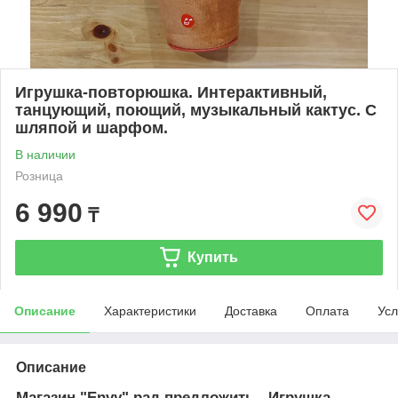
Игрушка-повторюшка. Интерактивный,
танцующий, поющий, музыкальный кактус. С
шляпой и шарфом.
В наличии
Розница
6 990
₸
Купить
Описание
Характеристики
Доставка
Оплата
Усл
Описание
Магазин "Envy" рад предложить - Игрушка-