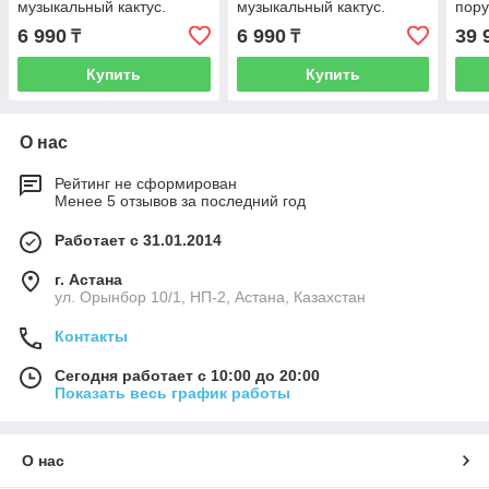
музыкальный кактус.
музыкальный кактус.
пору
Игрушка-повторюшка. С
Игрушка-повторюшка. С
Ката
6 990
6 990
39 
₸
₸
голубой шляпой и
желтой шляпой и
Ориг
шарфом + шнур.
шарфом.
пода
Купить
Купить
О нас
Рейтинг не сформирован
Менее 5 отзывов за последний год
Работает с 31.01.2014
г. Астана
ул. Орынбор 10/1, НП-2, Астана, Казахстан
Контакты
Сегодня работает с 10:00 до 20:00
Показать весь график работы
О нас