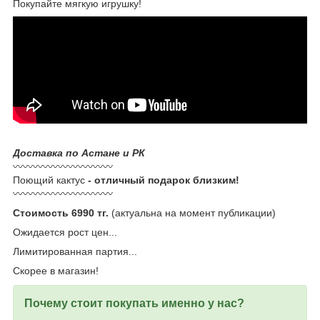
Покупайте мягкую игрушку!
Доставка по Астане и РК
〰️〰️〰️〰️〰️〰️〰️〰️〰️〰️
Поющий кактус
- отличный подарок близким!
〰️〰️〰️〰️〰️〰️〰️〰️〰️〰️
Стоимость 6990 тг.
(актуальна на момент публикации)
Ожидается рост цен...
Лимитированная партия...
Скорее в магазин!
Почему стоит покупать именно у нас?