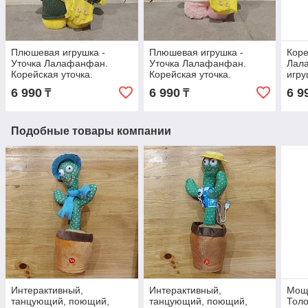
Плюшевая игрушка -
Плюшевая игрушка -
Коре
Уточка Лалафанфан.
Уточка Лалафанфан.
Лал
Корейская уточка.
Корейская уточка.
игру
#lalafanfan. Lalafanfan
#lalafanfan. Lalafanfan
Lala
6 990
6 990
6 9
₸
₸
Duck. Желтая Утка.
Duck. Полосатая Утка.
зеле
Подобные товары компании
Интерактивный,
Интерактивный,
Мощ
танцующий, поющий,
танцующий, поющий,
Толо