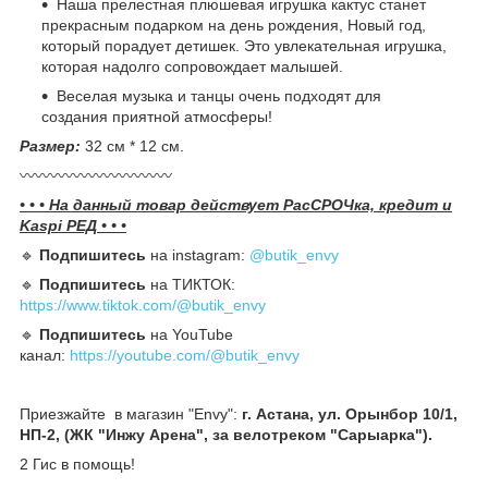
Наша прелестная плюшевая игрушка кактус станет
прекрасным подарком на день рождения, Новый год,
который порадует детишек. Это увлекательная игрушка,
которая надолго сопровождает малышей.
Веселая музыка и танцы очень подходят для
создания приятной атмосферы!
Размер:
32 см * 12 см.
〰️〰️〰️〰️〰️〰️〰️〰️〰️〰️
• • • На данный товар действует РасСРОЧка, кредит и
Kaspi РЕД • • •
🔹️
Подпишитесь
на instagram:
@butik_envy
🔹️
Подпишитесь
на ТИКТОК:
https://www.tiktok.com/@butik_envy
🔹️
Подпишитесь
на YouTube
канал:
https://youtube.com/@butik_envy
Приезжайте в магазин "Envy":
г. Астана, ул. Орынбор 10/1,
НП-2, (ЖК "Инжу Арена", за велотреком "Сарыарка").
2 Гис в помощь!