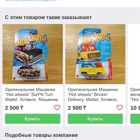
С этим товаром также заказывают
Оригинальная Машинка
Оригинальная Машинка
Ори
"Hot wheels" Surf'N Turf.
"Hot wheels" Brickin'
мет
Mattel. Хотвилс. Машинки.
Delivery. Mattel. Хотвилс.
"Hot
Подарок.
Машинки. Подарок.
Car.
2 500
2 500
10 
₸
₸
Набо
Купить
Купить
Подобные товары компании