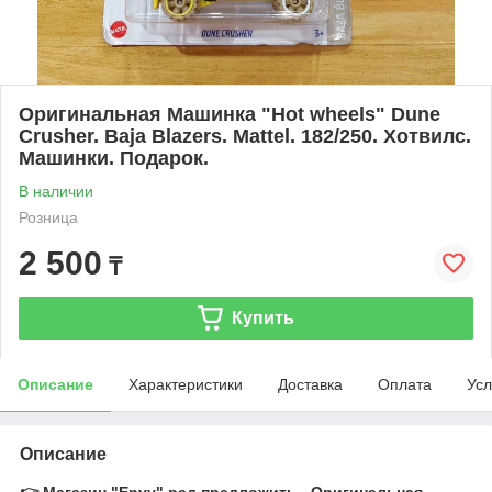
Оригинальная Машинка "Hot wheels" Dune
Crusher. Baja Blazers. Mattel. 182/250. Хотвилс.
Машинки. Подарок.
В наличии
Розница
2 500
₸
Купить
Описание
Характеристики
Доставка
Оплата
Усл
Описание
👉 Магазин "Envy" рад предложить - Оригинальная