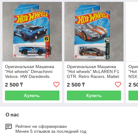
Оригинальная Машинка
Оригинальная Машинка
Ори
"Hot wheels" Dimachinni
"Hot wheels" McLAREN F1
"Hot
Veloce. HW Daredevils.
GTR. Retro Racers. Mattel.
NSX
Mattel. 163/250. Хотвилс.
57/250. Хотвилс.
Matt
2 500
2 500
2 5
₸
₸
Машинки. Подарок
Машинки. Подарок.
Маши
Купить
Купить
О нас
Рейтинг не сформирован
Менее 5 отзывов за последний год