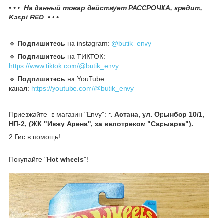
• • • На данный товар действует РАССРОЧКА, кредит,
Kaspi RED • • •
🔹️
Подпишитесь
на instagram:
@butik_envy
🔹️
Подпишитесь
на ТИКТОК:
https://www.tiktok.com/@butik_envy
🔹️
Подпишитесь
на YouTube
канал:
https://youtube.com/@butik_envy
Приезжайте в магазин "Envy":
г. Астана, ул. Орынбор 10/1,
НП-2, (ЖК "Инжу Арена", за велотреком "Сарыарка").
2 Гис в помощь!
Покупайте "
Hot wheels
"!