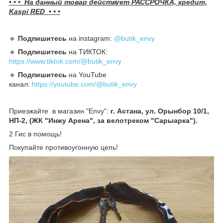
• • • На данный товар действует РАССРОЧКА, кредит,
Kaspi RED • • •
🔹️
Подпишитесь
на instagram:
@butik_envy
🔹️
Подпишитесь
на ТИКТОК:
https://www.tiktok.com/@butik_envy
🔹️
Подпишитесь
на YouTube
канал:
https://youtube.com/@butik_envy
Приезжайте в магазин "Envy":
г. Астана, ул. Орынбор 10/1,
НП-2, (ЖК "Инжу Арена", за велотреком "Сарыарка").
2 Гис в помощь!
Покупайте противоугонную цепь!