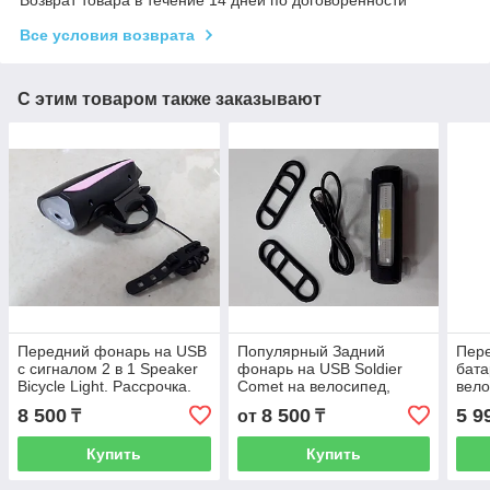
Все условия возврата
С этим товаром также заказывают
Передний фонарь на USB
Популярный Задний
Пер
с сигналом 2 в 1 Speaker
фонарь на USB Soldier
бата
Bicycle Light. Рассрочка.
Comet на велосипед,
вело
Kaspi RED
самокат. Велосипедный
Kasp
8 500
8 500
5 9
₸
от
₸
фонарик назад.
Велофара задняя.
Купить
Купить
Мигалка