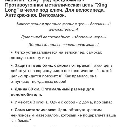
Противоугонная металлическая цепь "Xing
Long" в чехле под ключ. Для велосипеда.
Антикражная. Велозамок.
Качественная противоугонная цепь - довольный
велосипедист!
Довольный велосипедист - здоровые нервы!
Здоровые нервы- счастливая жизнь!
Легко устанавливается на велосипед, самокат,
детскую коляску и т.д.
Защитит ваш байк, самокат от кражи!
Такая цепь
действует на воришку чисто психологически - "с такой
цепью придется повозится". Как правило, она
отпугивает нежданных воров!
Длина 80 см. Оптимальный размер для
велолюбителя.
Имеются 3 ключа. Один с собой - 2 дома, про запас.
Сама металлическая Цепь
обтянута крепким
нейлоновым материалом, который не поцарапает ваша
"любимца"