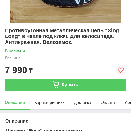
Противоугонная металлическая цепь "Xing
Long" в чехле под ключ. Для велосипеда.
Антикражная. Велозамок.
В наличии
Розница
7 990
₸
Купить
Описание
Характеристики
Доставка
Оплата
Усл
Описание
Магазин "Envy" рад предложить -