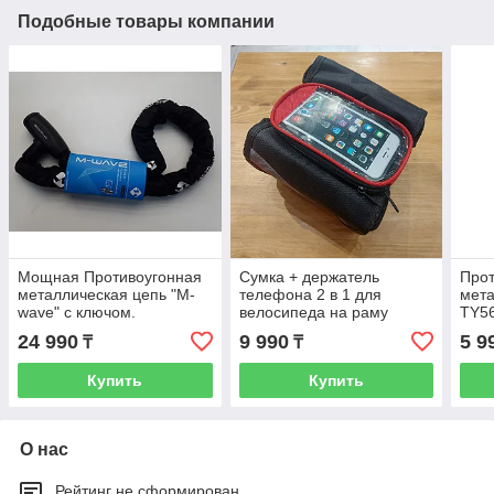
Подобные товары компании
Мощная Противоугонная
Сумка + держатель
Прот
металлическая цепь "M-
телефона 2 в 1 для
мета
wave" с ключом.
велосипеда на раму
TY56
Немецкий бренд. Металл
спереди. Чехол под
с па
24 990
9 990
5 9
₸
₸
1 см. в толщину.
смартфон. Черно-
вело
красная.
код
Купить
Купить
О нас
Рейтинг не сформирован