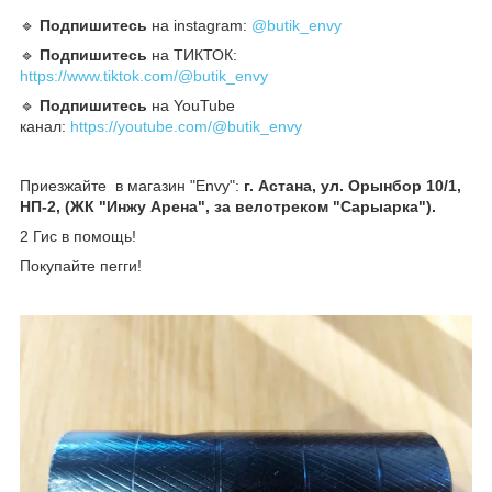
🔹️
Подпишитесь
на instagram:
@butik_envy
🔹️
Подпишитесь
на ТИКТОК:
https://www.tiktok.com/@butik_envy
🔹️
Подпишитесь
на YouTube
канал:
https://youtube.com/@butik_envy
Приезжайте в магазин "Envy":
г. Астана, ул. Орынбор 10/1,
НП-2, (ЖК "Инжу Арена", за велотреком "Сарыарка").
2 Гис в помощь!
Покупайте пегги!