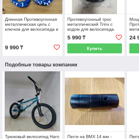
Длинная Противоугонная
Противоугонный трос
Мощ
металлическая цепь с
металлический Trinx с
Прот
ключом для велосипеда и
кодом для велосипеда.
мета
самоката в чехле. Длина
Рассрочка. Kaspi RED
wave
5 990
24 
₸
110 см. Оригинал.
Неме
9 990
₸
Купить
Подобные товары компании
Трюковый велосипед Haro
Пегги на BMX 14 мм -
Пегг