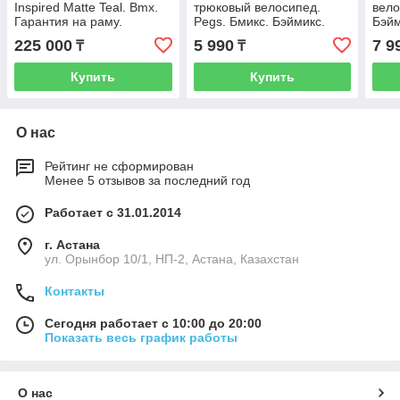
Inspired Matte Teal. Bmx.
трюковый велосипед.
вело
Гарантия на раму.
Pegs. Бмикс. Бэймикс.
Бэйм
Трюковой. Kaspi RED.
Аксессуар. Трюковой.
Трюк
225 000
5 990
7 9
₸
₸
Рассрочка
Пеги. Peggs. Пэги. Пэгги
Пэги
Купить
Купить
О нас
Рейтинг не сформирован
Менее 5 отзывов за последний год
Работает с 31.01.2014
г. Астана
ул. Орынбор 10/1, НП-2, Астана, Казахстан
Контакты
Сегодня работает с 10:00 до 20:00
Показать весь график работы
О нас