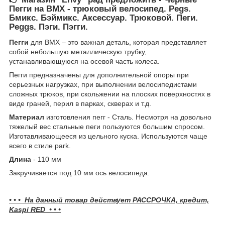
Пегги на BMX - трюковый велосипед. Pegs.
Бмикс. Бэймикс. Аксессуар. Трюковой. Пеги.
Peggs. Пэги. Пэгги.
Пегги
для ВМХ – это важная деталь, которая представляет
собой небольшую металлическую трубку,
устанавливающуюся на осевой часть колеса.
Пегги предназначены для дополнительной опоры при
серьезных нагрузках, при выполнении велосипедистами
сложных трюков, при скольжении на плоских поверхностях в
виде граней, перил в парках, скверах и т.д.
Материал
изготовления пегг - Сталь. Несмотря на довольно
тяжелый вес стальные пеги пользуются большим спросом.
Изготавливающееся из цельного куска. Используются чаще
всего в стиле park.
Длина
- 110 мм
Закручивается под 10 мм ось велосипеда.
• • • На данный товар действует РАССРОЧКА, кредит,
Kaspi RED • • •