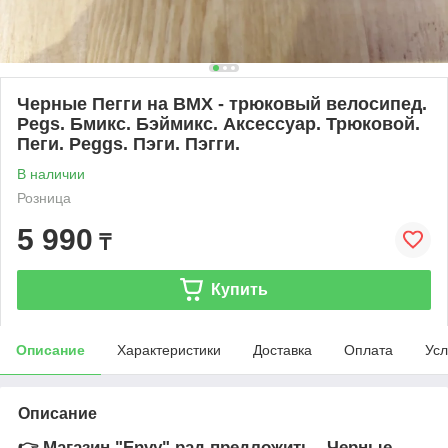
Черные Пегги на BMX - трюковый велосипед.
Pegs. Бмикс. Бэймикс. Аксессуар. Трюковой.
Пеги. Peggs. Пэги. Пэгги.
В наличии
Розница
5 990
₸
Купить
Описание
Характеристики
Доставка
Оплата
Усл
Описание
👉 Магазин "Envy" рад предложить - Черные