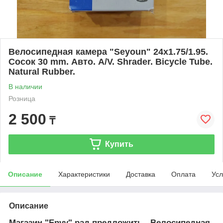
Велосипедная камера "Seyoun" 24x1.75/1.95.
Сосок 30 mm. Авто. A/V. Shrader. Bicycle Tube.
Natural Rubber.
В наличии
Розница
2 500
₸
Купить
Описание
Характеристики
Доставка
Оплата
Усл
Описание
Магазин "Envy" рад предложить - Велосипедная