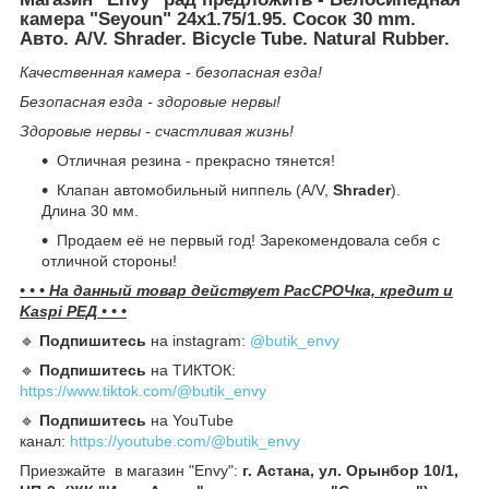
камера "Seyoun" 24x1.75/1.95. Сосок 30 mm.
Авто. A/V. Shrader. Bicycle Tube. Natural Rubber.
Качественная камера - безопасная езда!
Безопасная езда - здоровые нервы!
Здоровые нервы - счастливая жизнь!
Отличная резина - прекрасно тянется!
Клапан автомобильный ниппель (A/V,
Shrader
).
Длина 30 мм.
Продаем её не первый год! Зарекомендовала себя с
отличной стороны!
• • • На данный товар действует РасСРОЧка, кредит и
Kaspi РЕД • • •
🔹️
Подпишитесь
на instagram:
@butik_envy
🔹️
Подпишитесь
на ТИКТОК:
https://www.tiktok.com/@butik_envy
🔹️
Подпишитесь
на YouTube
канал:
https://youtube.com/@butik_envy
Приезжайте в магазин "Envy":
г. Астана, ул. Орынбор 10/1,