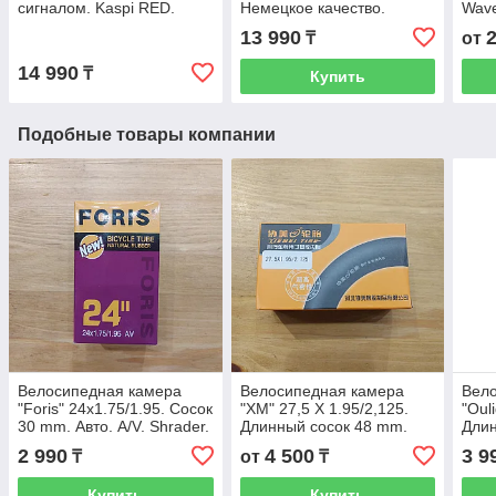
сигналом. Kaspi RED.
Немецкое качество.
Wave
Рассрочка.
Размер 52-57 S. Kaspi
Неме
13 990
₸
от
RED. Рассрочка.
вело
само
14 990
₸
Купить
Каск
Подобные товары компании
Велосипедная камера
Велосипедная камера
Вел
"Foris" 24x1.75/1.95. Сосок
"XM" 27,5 X 1.95/2,125.
"Oul
30 mm. Авто. A/V. Shrader.
Длинный сосок 48 mm.
Дли
Bicycle Tube. Natural
Авто. A/V. Shrader. Xiemei
Авто
2 990
4 500
3 9
₸
от
₸
Rubber.
Tire.
Tube
Купить
Купить