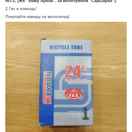
НП-2, (ЖК "Инжу Арена", за велотреком "Сарыарка").
2 Гис в помощь!
Покупайте камеру на велосипед!