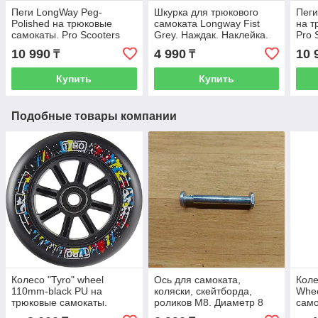
Пеги LongWay Peg-
Шкурка для трюкового
Пеги
Polished на трюковые
самоката Longway Fist
на т
самокаты. Pro Scooters
Grey. Наждак. Наклейка.
Pro 
Peg. Хромированные.
Немецкий бренд.
10 990
4 990
10 
₸
₸
Рассрочка. Kaspi RED
Купить
Купить
Подобные товары компании
Колесо "Tyro" wheel
Ось для самоката,
Коле
110mm-black PU на
коляски, скейтборда,
Whe
трюковые самокаты.
роликов M8. Диаметр 8
само
Колеса на трюковой
мм. С болтом под
Неме