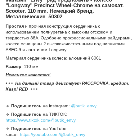
"Longway" Precinct Wheel-Chrome на самокат.
Scooter. 110 mm. Немецкий бренд.
Металлические. 50302
Простая
и прочная конструкция сердечника с
использованием полиуретана с высоким отскоком и
твердостью 88A. Одобрено профессиональными райдерами,
колеса оснащены 2 высококачественными подшипниками
ABEC-9 и логотипом Longway.
Материал сердечника колеса: алюминий 6061
Размер
: 110 мм
Немецкое качество!
• • • На данный товар действует РАССРОЧКА, кредит,
Kaspi RED • • •
🔹️
Подпишитесь
на instagram:
@butik_envy
🔹️
Подпишитесь
на ТИКТОК:
https://www.tiktok.com/@butik_envy
🔹️
Подпишитесь
на YouTube
канал:
https://youtube.com/@butik_envy