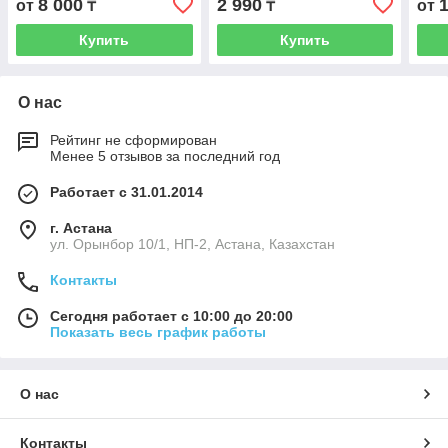
8 000
2 990
от
₸
₸
от
самокат. 50505
шестигранник на 5. Длина
Мета
47 мм.
Купить
Купить
О нас
Рейтинг не сформирован
Менее 5 отзывов за последний год
Работает с 31.01.2014
г. Астана
ул. Орынбор 10/1, НП-2, Астана, Казахстан
Контакты
Сегодня работает с 10:00 до 20:00
Показать весь график работы
О нас
Контакты