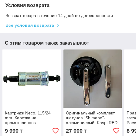
Условия возврата
Возврат товара в течение 14 дней по договоренности
Все условия возврата
С этим товаром также заказывают
Картридж Neco, 115/24
Оригинальный комплект
Прав
mm. Каретка на
шатунов "Shimano"-
звез
промышленных
алюминиевый. Kaspi RED.
Расс
подшипниках. Kaspi RED.
Рассрочка
9 990
27 000
8 9
₸
₸
Рассрочка