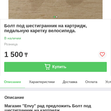
Болт под шестигранник на картридж,
педальную каретку велосипеда.
В наличии
Розница
1 500
₸
Купить
Описание
Характеристики
Доставка
Оплата
Усл
Описание
Магазин "Envy" рад предложить Болт под
шестигранник на картридж