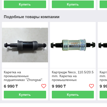
Купить
Купить
Подобные товары компании
Каретка на
Картридж Neco, 110.5/20.5
Карт
промышленных
mm. Каретка на
mm. 
подшипниках "Zhongsai".
промышленных
про
Картридж 122,5/28,5 mm.
подшипниках. Kaspi RED.
подш
6 990
9 990
9 9
₸
₸
Kaspi RED. Рассрочка
Рассрочка
Расс
Купить
Купить