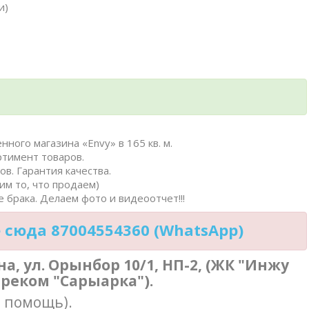
и)
нного магазина «Envy» в 165 кв. м.
ртимент товаров.
в. Гарантия качества.
им то, что продаем)
 брака. Делаем фото и видеоотчет!!!
сюда 87004554360 (WhatsApp)
ана, ул. Орынбор 10/1, НП-2, (ЖК "Инжу
треком "Сарыарка").
в помощь).