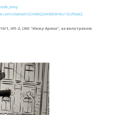
butik_envy
ube.com/channel/UCm6hQxWddIW4to15iUftAaQ
 10/1, НП-2, (ЖК "Инжу Арена", за велотреком