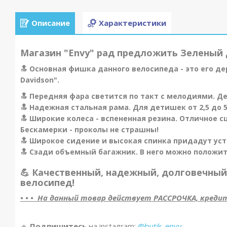
Описание
Характеристики
Магазин "Envy" рад предложить Зеленый 
🔝 Основная фишка данного велосипеда - это его де
Davidson".
🔝
Передняя фара светится по такт с мелодиями. Де
🔝 Надежная стальная рама. Для детишек от 2,5 до 5
🔝 Широкие колеса - вспененная резина. Отличное 
Бескамерки - проколы не страшны!
🔝 Широкое сидение и высокая спинка придадут уст
🔝 Сзади объемный багажник. В него можно положит
💪 Качественный, надежный, долговечный
велосипед!
• • • На данный товар действует РАССРОЧКА, кредит, 
🔹️
Подпишитесь
на instagram:
@butik_envy