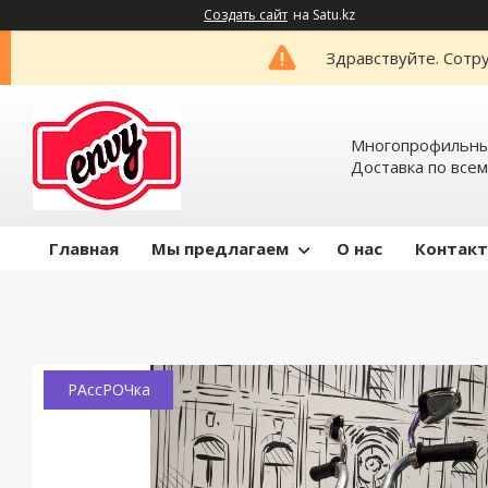
Создать сайт
на Satu.kz
Здравствуйте. Сотру
Многопрофильный
Доставка по всем
Главная
Мы предлагаем
О нас
Контак
РАссРОЧка