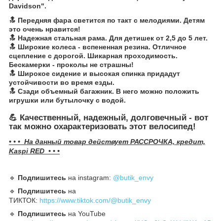
Davidson".
🔝
Передняя фара светится по такт с мелодиями. Детям
это очень нравится!
🔝 Надежная стальная рама. Для детишек от 2,5 до 5 лет.
🔝 Широкие колеса - вспененная резина. Отличное
сцепление с дорогой. Шикарная проходимость.
Бескамерки - проколы не страшны!
🔝 Широкое сидение и высокая спинка придадут
устойчивости во время езды.
🔝 Сзади объемный багажник. В него можно положить
игрушки или бутылочку с водой.
💪 Качественный, надежный, долговечный - вот
так можно охарактеризовать этот велосипед!
• • • На данный товар действует РАССРОЧКА, кредит,
Kaspi RED • • •
🔹️
Подпишитесь
на instagram:
@butik_envy
🔹️
Подпишитесь
на
ТИКТОК:
https://www.tiktok.com/@butik_envy
🔹️
Подпишитесь
на YouTube