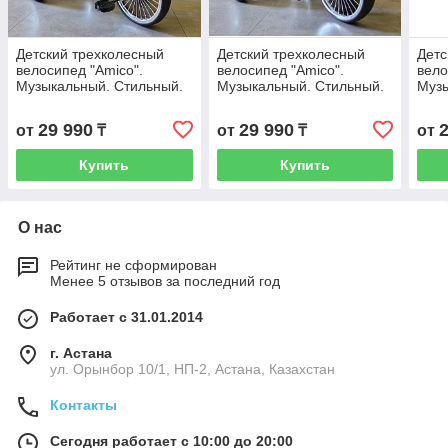
Детский трехколесный
Детский трехколесный
Детс
велосипед "Amico".
велосипед "Amico".
вело
Музыкальный. Стильный.
Музыкальный. Стильный.
Музы
Фара горит. Зеленый цвет.
Фара горит. Серый цвет.
29 990
29 990
от
₸
от
₸
от
Купить
Купить
О нас
Рейтинг не сформирован
Менее 5 отзывов за последний год
Работает с 31.01.2014
г. Астана
ул. Орынбор 10/1, НП-2, Астана, Казахстан
Контакты
Сегодня работает с 10:00 до 20:00