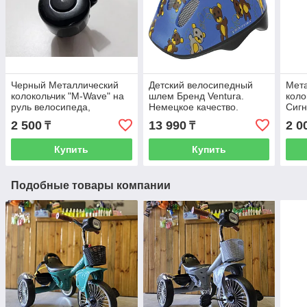
Черный Металлический
Детский велосипедный
Мет
колокольчик "M-Wave" на
шлем Бренд Ventura.
коло
руль велосипеда,
Немецкое качество.
Сигн
самоката. Немецкий
Размер 52-57 S.
RED
2 500
13 990
2 0
₸
₸
бренд. Звонок. Сигнал.
Рассрочка. Kaspi RED
Гудок.
Купить
Купить
Подобные товары компании