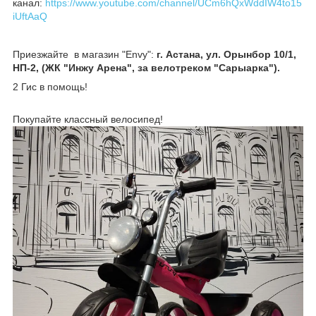
канал:
https://www.youtube.com/channel/UCm6hQxWddIW4to15
iUftAaQ
Приезжайте в магазин "Envy":
г. Астана, ул. Орынбор 10/1,
НП-2, (ЖК "Инжу Арена", за велотреком "Сарыарка").
2 Гис в помощь!
Покупайте классный велосипед!