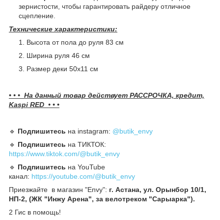
зернистости, чтобы гарантировать райдеру отличное
сцепление.
Технические характеристики:
Высота от пола до руля 83 см
Ширина руля 46 см
Размер деки 50х11 см
• • • На данный товар действует РАССРОЧКА, кредит,
Kaspi RED • • •
🔹️
Подпишитесь
на instagram:
@butik_envy
🔹️
Подпишитесь
на ТИКТОК:
https://www.tiktok.com/@butik_envy
🔹️
Подпишитесь
на YouTube
канал:
https://youtube.com/@butik_envy
Приезжайте в магазин "Envy":
г. Астана, ул. Орынбор 10/1,
НП-2, (ЖК "Инжу Арена", за велотреком "Сарыарка").
2 Гис в помощь!