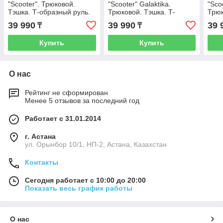
"Scooter". Трюковой.
"Scooter" Galaktika.
"Sco
Тэшка. Т-образный руль.
Трюковой. Тэшка. Т-
Трюк
100 мм. Хаки.
образный руль. Черный.
обра
39 990
39 990
39 
₸
₸
зеле
Купить
Купить
О нас
Рейтинг не сформирован
Менее 5 отзывов за последний год
Работает с 31.01.2014
г. Астана
ул. Орынбор 10/1, НП-2, Астана, Казахстан
Контакты
Сегодня работает с 10:00 до 20:00
Показать весь график работы
О нас