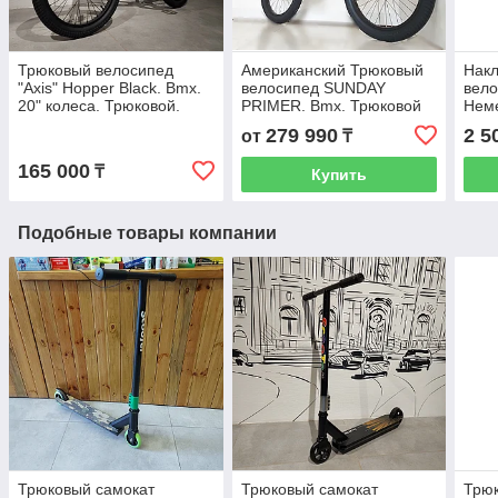
Трюковый велосипед
Американский Трюковый
Накл
"Axis" Hopper Black. Bmx.
велосипед SUNDAY
вело
20" колеса. Трюковой.
PRIMER. Bmx. Трюковой
Неме
Бмикс.
бмикс. Бэмикс.
Расс
279 990
2 5
от
₸
165 000
₸
Купить
Подобные товары компании
Трюковый самокат
Трюковый самокат
Трюк