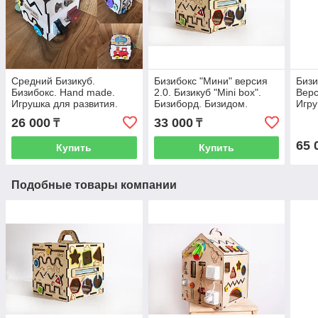
Средний Бизикуб.
Бизибокс "Мини" версия
Бизи
Бизибокс. Hand made.
2.0. Бизикуб "Mini box".
Верс
Игрушка для развития.
Бизиборд. Бизидом.
Игру
Развивашка.
Ручная работа.
Монт
26 000
33 000
₸
₸
Развивающая игрушка.
Бизи
65 
Купить
Купить
Подобные товары компании