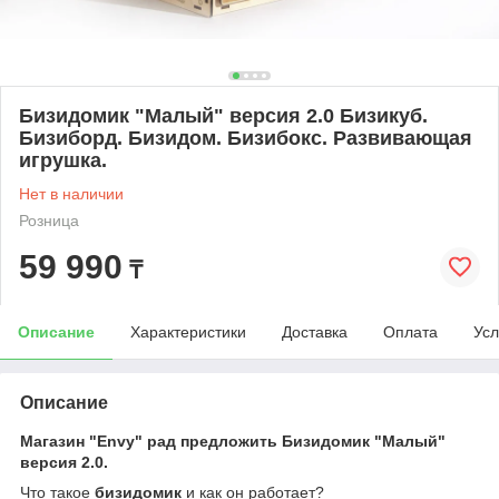
Бизидомик "Малый" версия 2.0 Бизикуб.
Бизиборд. Бизидом. Бизибокс. Развивающая
игрушка.
Нет в наличии
Розница
59 990
₸
Описание
Характеристики
Доставка
Оплата
Усл
Описание
Магазин "Envy" рад предложить Бизидомик "Малый"
версия 2.0.
Что такое
бизидомик
и как он работает?