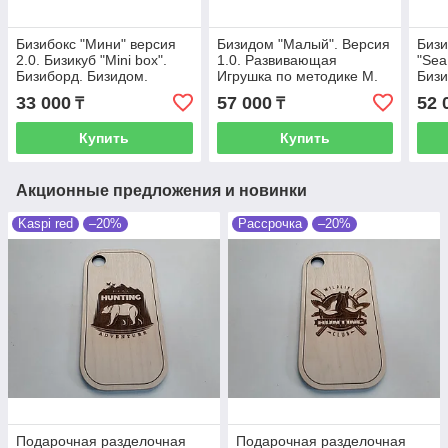
Бизибокс "Мини" версия
Бизидом "Малый". Версия
Бизи
2.0. Бизикуб "Mini box".
1.0. Развивающая
"Sea
Бизиборд. Бизидом.
Игрушка по методике М.
Биз
Ручная работа.
Монтессори. Бизибокс.
игру
33 000
57 000
52 
₸
₸
Развивающая игрушка.
Бизикуб. Бизиборд.
Купить
Купить
Акционные предложения и новинки
Kaspi red
–20%
Рассрочка
–20%
Подарочная разделочная
Подарочная разделочная