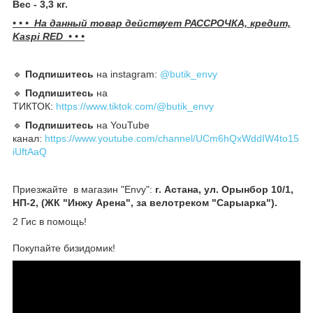
Вес - 3,3 кг.
• • • На данный товар действует РАССРОЧКА, кредит,
Kaspi RED • • •
🔹️
Подпишитесь
на instagram:
@butik_envy
🔹️
Подпишитесь
на
ТИКТОК:
https://www.tiktok.com/@butik_envy
🔹️
Подпишитесь
на YouTube
канал:
https://www.youtube.com/channel/UCm6hQxWddIW4to15
iUftAaQ
Приезжайте в магазин "Envy":
г. Астана, ул. Орынбор 10/1,
НП-2, (ЖК "Инжу Арена", за велотреком "Сарыарка").
2 Гис в помощь!
Покупайте бизидомик!