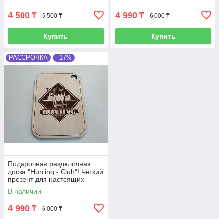
4 500
4 990
₸
₸
5 500 ₸
6 000 ₸
Купить
Купить
РАССРОЧКА
–17%
Подарочная разделочная
доска "Hunting - Club"! Четкий
презент для настоящих
мужчин.
В наличии
4 990
₸
6 000 ₸