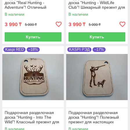
доска "Real Hunting -
доска "Hunting - WildLife
Adventure"! Отличный
Club"! Шикарный презент для
презент для настоящих
настоящих мужчин.
В наличии
В наличии
мужчин.
3 990
3 990
₸
₸
5 000 ₸
5 000 ₸
Купить
Купить
Kaspi RED
–18%
KASPI РЭД
–17%
Подарочная разделочная
Подарочная разделочная
доска "Hunting - Into The
доска "Hunting"! Полезный
Wild"! Классный презент для
презент для настоящих
настоящих мужчин.
мужчин.
В наличии
В наличии