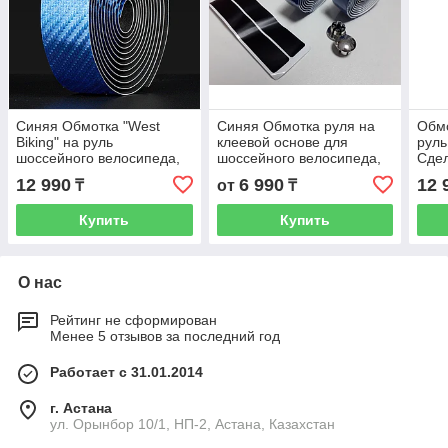
Синяя Обмотка "West
Синяя Обмотка руля на
Обмо
Biking" на руль
клеевой основе для
руль
шоссейного велосипеда,
шоссейного велосипеда,
Сдел
гибрида, FIX.
фикса, Fix, Gravel, Грэвел.
Лент
12 990
6 990
12 
₸
от
₸
Велосипедная лента под
Обмотки. Лента под
карбон.
карбон.
Купить
Купить
О нас
Рейтинг не сформирован
Менее 5 отзывов за последний год
Работает с 31.01.2014
г. Астана
ул. Орынбор 10/1, НП-2, Астана, Казахстан