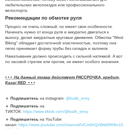
любительских велопоездок или профессионального
велоспорта.
Рекомендации по обмотке руля
Процесс не очень сложный, но имеет свои особенности.
Начинать нужно от конца руля и аккуратно двигаться к
выносу, делая аккуратные круговые движения. Обмотка "West
Biking" обладает достаточной эластичностью, поэтому она
легко принимает форму трубы без складок и заломов.
Наматывание должно происходить с сильной натяжкой. А вот
по часовой стрелке или против, не имеет особого значения.
• • • На данный товар действует РАССРОЧКА, кредит,
Kaspi RED • • •
🔹️
Подпишитесь
на instagram:
@butik_envy
🔹️
Подпишитесь
на
ТИКТОК:
https://www.tiktok.com/@butik_envy
🔹️
Подпишитесь
на YouTube
канал:
https://www.youtube.com/channel/UCm6hQxWddIW4to15