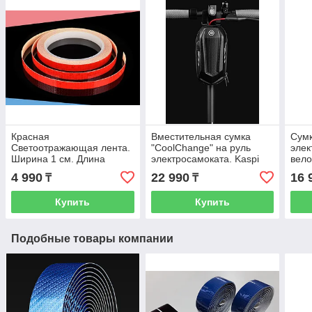
Красная
Вместительная сумка
Сумк
Светоотражающая лента.
"CoolChange" на руль
элек
Ширина 1 см. Длина
электросамоката. Kaspi
вело
(намотка) 8 м.
RED. Рассрочка.
воды
4 990
22 990
16 
₸
₸
Самоклеящаяся,
RED.
световозвращающая
Купить
Купить
наклейка.
Подобные товары компании