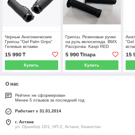
Черные Анатомические
Грипсы. Резиновые ручки
Анат
Грипсы "Gel Palm Grips".
на руль велосипеда. BMX.
"Gel
Гелевые вставки.
Рассрочка. Kaspi RED
вста
Резиновые ручки на руль
на р
15 990
5 990
15 
₸
₸/пара
велосипеда.
Кори
Купить
Купить
О нас
Рейтинг не сформирован
Менее 5 отзывов за последний год
Работает с 31.01.2014
г. Астана
ул. Орынбор 10/1, НП-2, Астана, Казахстан