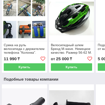
Сумка на руль
Велосипедный шлем
Под
велосипеда с держателем
Бренд M-wave. Немецкое
от м
телефона "Колонка".
качество. Размер 56-62 M.
Kaspi RED. Рассрочка.
Рассрочка. Kaspi RED
11 990
25 000
5 0
₸
от
₸
Купить
Купить
Подобные товары компании