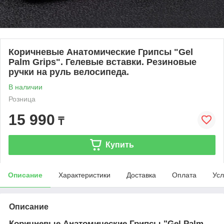
Коричневые Анатомические Грипсы "Gel
Palm Grips". Гелевые вставки. Резиновые
ручки на руль велосипеда.
В наличии
Розница
15 990
₸
Купить
Описание
Характеристики
Доставка
Оплата
Усл
Описание
Коричневые Анатомические Грипсы "Gel Palm