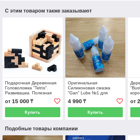
С этим товаром также заказывают
Подарочная Деревянная
Оригинальная
Дер
Головоломка "Tetris".
Силиконовая смазка
"Bus
Развивашка. Полезная
"Gan" Lube №1 для
коро
игрушка. Кубик. Нужный
кубиков Рубика. 10 мл.
моде
15 000
4 990
от
₸
₸
от
подарок.
Качество.
Поле
Купить
Купить
Подобные товары компании