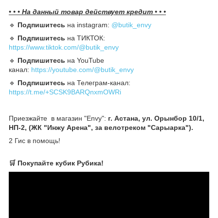
• • • На данный товар действует кредит • • •
🔹️
Подпишитесь
на instagram:
@butik_envy
🔹️
Подпишитесь
на ТИКТОК:
https://www.tiktok.com/@butik_envy
🔹️
Подпишитесь
на YouTube
канал:
https://youtube.com/@butik_envy
🔹️
Подпишитесь
на Телеграм-канал:
https://t.me/+SCSK9BARQnxmOWRi
Приезжайте в магазин "Envy":
г. Астана, ул. Орынбор 10/1,
НП-2, (ЖК "Инжу Арена", за велотреком "Сарыарка").
2 Гис в помощь!
🛒 Покупайте кубик Рубика!