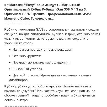
👉 Магазин "Envy" рекомендует - Магнитный
Оригинальный Кубик Рубика "Gan 356 M" 3 на 3.
Оригинал 100%. Трёшка. Профессиональный. 3*3*3
Magnetic Cube. Головоломка.
➖➖➖➖➖➖➖➖➖➖
Кубик
от компании GAN со встроенными магнитами создан
специально для спидкубинга. Кубик быстрый, отлично режет
углы и имеет магниты, которые позволяют сохранить
хороший контроль.
На нём вы поставите новые рекорды!
Отлично крутится!
Прекрасные тактильные ощущения!
Шикарный углорез.
Цветной пластик. Яркие цвета - отличная находка
дизайнеров!
Кубик рубика для любого уровня
! Только начинаете
изучать спидкубинг? Или хотите улучшить свои навыки по
сборке трешки? Тогда попробуйте - наши кубики крутятся
легко и быстро.
〰️〰️〰️〰️〰️〰️〰️〰️〰️〰️