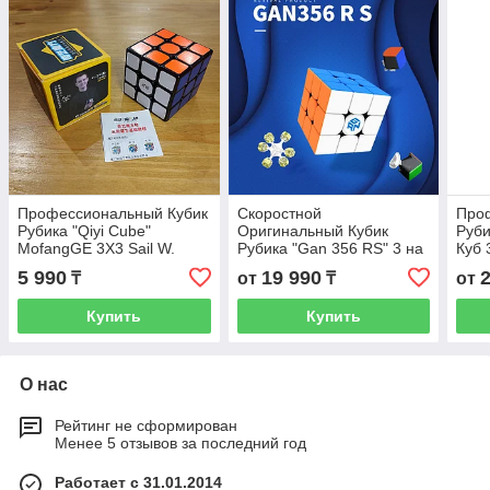
Профессиональный Кубик
Скоростной
Про
Рубика "Qiyi Cube"
Оригинальный Кубик
Руби
MofangGE 3X3 Sail W.
Рубика "Gan 356 RS" 3 на
Куб 
Черный пластик. Куб 3 на
3. Головоломка.
пода
5 990
19 990
₸
от
₸
от
3. Головоломка.
Профессиональный куб
Голо
3*3*3. Пазл.
Купить
Купить
О нас
Рейтинг не сформирован
Менее 5 отзывов за последний год
Работает с 31.01.2014