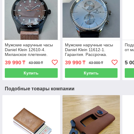
Мужские наручные часы
Мужские наручные часы
Под
Daniel Klein 12610-4.
Daniel Klein 11612-1.
от м
Миланское плетение.
Гарантия. Рассрочка.
Гарантия. Рассрочка.
Kaspi RED.
39 990
39 990
5 0
₸
₸
43 000 ₸
43 000 ₸
Kaspi RED.
Купить
Купить
Подобные товары компании