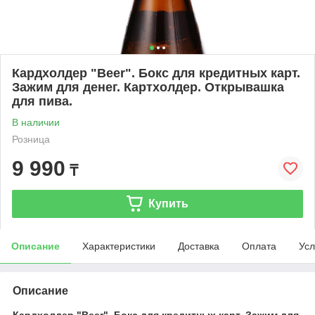
Кардхолдер "Beer". Бокс для кредитных карт.
Зажим для денег. Картхолдер. Открывашка
для пива.
В наличии
Розница
9 990
₸
Купить
Описание
Характеристики
Доставка
Оплата
Усл
Описание
Кардхолдер "Beer". Бокс для кредитных карт. Зажим для