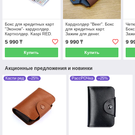
Бокс для кредитных карт
Кардхолдер "Beer". Бокс
Четк
"Эконом"- кардхолдер.
для кредитных карт.
Бокс
Картхолдер. Kaspi RED.
Зажим для денег.
Зажи
Рассрочка
Картхолдер. Открывашка
Карт
5 990
9 990
9 9
₸
₸
для пива.
для 
Купить
Купить
Акционные предложения и новинки
Каспи ред
–25%
РассРОЧка
–25%