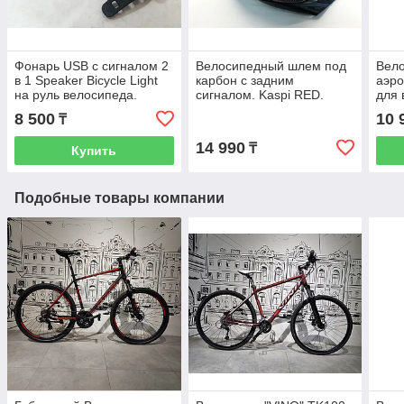
Фонарь USB с сигналом 2
Велосипедный шлем под
Вел
в 1 Speaker Bicycle Light
карбон с задним
аэр
на руль велосипеда.
сигналом. Kaspi RED.
для 
Рассрочка. Kaspi RED
Рассрочка.
подр
8 500
10 
₸
Kasp
14 990
₸
Купить
Подобные товары компании