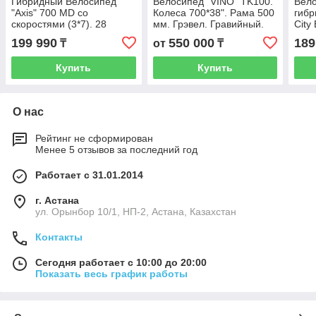
Гибридный Велосипед
Велосипед "VINO" TK100.
Вело
"Axis" 700 MD со
Колеса 700*38". Рама 500
гибр
скоростями (3*7). 28
мм. Грэвел. Гравийный.
City
колеса. Городской.
Гибрид. Гибридный.
199 990
550 000
189
₸
от
₸
Дорожный. 19 рама. Black
Gravel. Городской байк.
- RED.
Купить
Купить
О нас
Рейтинг не сформирован
Менее 5 отзывов за последний год
Работает с 31.01.2014
г. Астана
ул. Орынбор 10/1, НП-2, Астана, Казахстан
Контакты
Сегодня работает с 10:00 до 20:00
Показать весь график работы