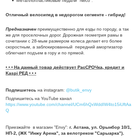
Металлопластиковые педали "Neco".
Отличный велосипед в недорогом сегменте - гибрид!
Предназначен
преимущественно для езды по городу, а так
же для проселочных дорог. Дорожная геометрия рамы в
сочетании с 28-мым размером колеса делает его более
скоростным, а заблокированный передний амортизатор
облегчает подъем в гору и по прямой.
• • • На данный товар действует РасСРОЧка, кредит и
Kaspi РЕД • • •
Подпишитесь
на instagram:
@butik_envy
Подпишитесь на YouTube канал
https://www.youtube.com/channel/UCm6hQxWddIW4to15iUftAa
Q
Приезжайте в магазин "Envy":
г. Астана, ул. Орынбор 10/1,
НП-2, (ЖК "Инжу Арена", за велотреком "Сарыарка").