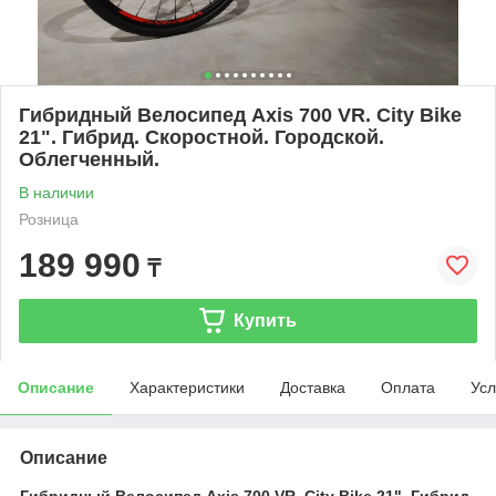
Гибридный Велосипед Axis 700 VR. City Bike
21". Гибрид. Скоростной. Городской.
Облегченный.
В наличии
Розница
189 990
₸
Купить
Описание
Характеристики
Доставка
Оплата
Усл
Описание
Гибридный Велосипед Axis 700 VR. City Bike 21". Гибрид.