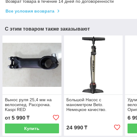
Возврат товара в течение 14 дней по договоренности
Все условия возврата
С этим товаром также заказывают
Вынос руля 25,4 мм на
Большой Насос с
Удл
велосипед. Рассрочка.
манометром Beto.
вело
Kaspi RED
Немецкое качество.
Ориг
AV/FV. Автососок. Преста.
Kasp
5 990
6 9
от
₸
Presta
24 990
₸
Купить