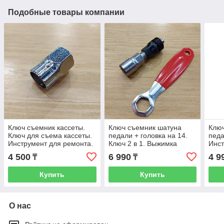
Подобные товары компании
Ключ съемник кассеты.
Ключ съемник шатуна
Ключ
Ключ для съема кассеты.
педали + головка на 14.
педа
Инструмент для ремонта.
Ключ 2 в 1. Выжимка
Инст
шатуна. Инструмент для
4 500
6 990
4 9
₸
₸
ремонта.
Купить
Купить
О нас