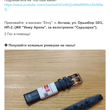
Подпишитесь на YouTube канал
https://www.youtube.com/channel/UCm6hQxWddIW4to15iUftAa
Q
Приезжайте в магазин "Envy":
г. Астана, ул. Орынбор 10/1,
НП-2, (ЖК "Инжу Арена", за велотреком "Сарыарка").
2 Гис в помощь!
❸ Покупайте кожаные ремешки на часы
!