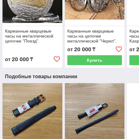
Карманные кварцевые
Карманные кварцевые
Кар
часы на металлической
часы на цепочке
часы
цепочке "Поезд".
металлической "Череп".
Kasp
Раритетные часики под
Под старину часики
20 000
от
₸
от
старину.
раритетные.
20 000
от
₸
Купить
Подобные товары компании