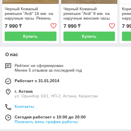
Черный Кожаный
Черный Кожаный
Кор
ремешок "Ardi" 16 мм. на
ремешок "Ardi" 8 мм. на
реме
наручные часы. Ремень.
наручные женские часы.
нару
Piton. Матовый. Унисекс.
Kroko. Матовый.
Clas
7 990
7 990
7 9
₸
₸
Производство Беларусь
Производство Беларусь.
Прои
Купить
Купить
О нас
Рейтинг не сформирован
Менее 5 отзывов за последний год
Работает с 31.01.2014
г. Астана
ул. Орынбор 10/1, НП-2, Астана, Казахстан
Контакты
Сегодня работает с 10:00 до 20:00
Показать весь график работы