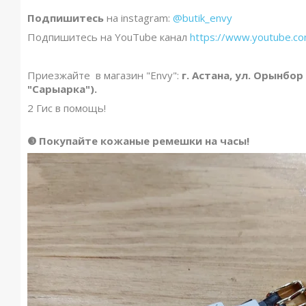
Подпишитесь
на instagram:
@butik_envy
Подпишитесь на YouTube канал
https://www.youtube.
Приезжайте в магазин "Envy":
г. Астана, ул. Орынбор
"Сарыарка").
2 Гис в помощь!
❸ Покупайте кожаные ремешки на часы
!