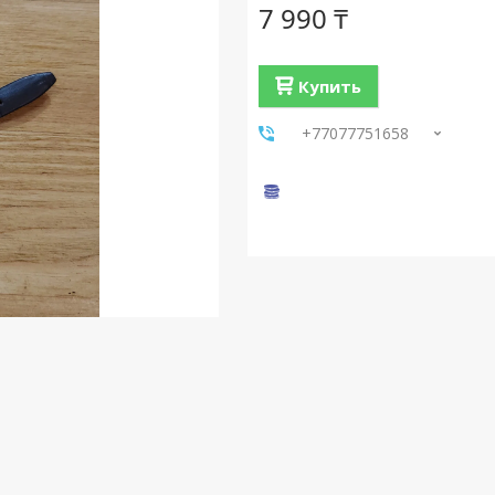
7 990 ₸
Купить
+77077751658