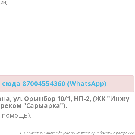
ции)
сюда 87004554360 (WhatsApp)
тана, ул. Орынбор 10/1, НП-2, (ЖК "Инжу
треком "Сарыарка").
в помощь).
P.s. ремешок и многое другое вы можете приобрести в рассрочку!