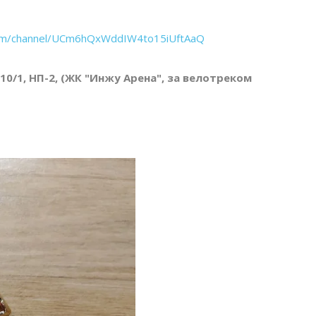
com/channel/UCm6hQxWddIW4to15iUftAaQ
 10/1, НП-2, (ЖК "Инжу Арена", за велотреком