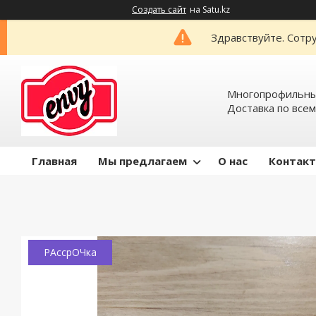
Создать сайт
на Satu.kz
Здравствуйте. Сотру
Многопрофильный
Доставка по всем
Главная
Мы предлагаем
О нас
Контак
РАссрОЧка