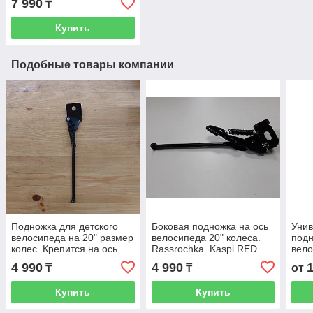
7 990
₸
Купить
Подобные товары компании
Подножка для детского
Боковая подножка на ось
Унив
велосипеда на 20" размер
велосипеда 20" колеса.
подн
колес. Крепится на ось.
Rassrochka. Kaspi RED
вело
Цвет - Черный.
доп
4 990
4 990
₸
₸
от
кре
брен
Купить
Купить