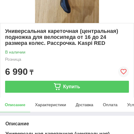
Универсальная кареточная (центральная)
подножка для велосипеда от 16 до 24
размера колес. Рассрочка. Kaspi RED
В наличии
Розница
6 990
₸
Купить
Описание
Характеристики
Доставка
Оплата
Усл
Описание
Универсальная кареточная (центральная)