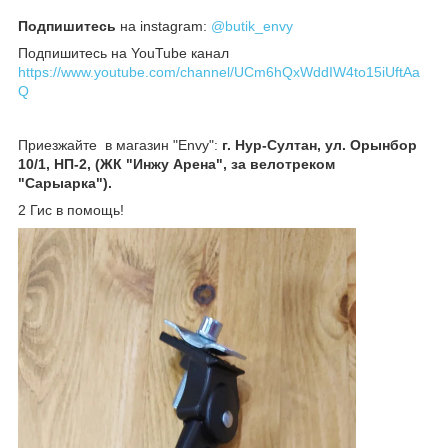
Подпишитесь
на instagram:
@butik_envy
Подпишитесь на YouTube канал
https://www.youtube.com/channel/UCm6hQxWddIW4to15iUftAa
Q
Приезжайте в магазин "Envy":
г. Нур-Султан, ул. Орынбор
10/1, НП-2, (ЖК "Инжу Арена", за велотреком
"Сарыарка").
2 Гис в помощь!