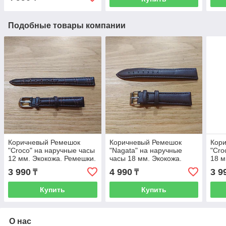
Подобные товары компании
Коричневый Ремешок
Коричневый Ремешок
Кор
"Croco" на наручные часы
"Nagata" на наручные
"Cro
12 мм. Экокожа. Ремешки.
часы 18 мм. Экокожа.
18 м
Рассрочка. Kaspi RED
Ремешки. Рассрочка.
Расс
3 990
4 990
3 9
₸
₸
Kaspi RED
Купить
Купить
О нас