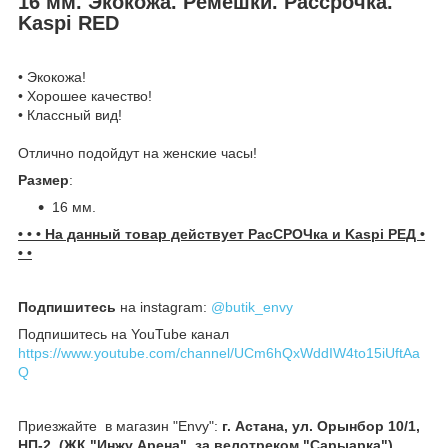
16 мм. Экокожа. Ремешки. Рассрочка.
Kaspi RED
• Экокожа!
• Хорошее качество!
• Классный вид!
Отлично подойдут на женские часы!
Размер
:
16 мм.
• • • На данный товар действует РасСРОЧка и Kaspi РЕД •
• •
Подпишитесь
на instagram:
@butik_envy
Подпишитесь на YouTube канал
https://www.youtube.com/channel/UCm6hQxWddIW4to15iUftAa
Q
Приезжайте в магазин "Envy":
г. Астана, ул. Орынбор 10/1,
НП-2, (ЖК "Инжу Арена", за велотреком "Сарыарка").