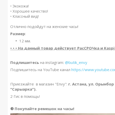
• Экокожа!
• Хорошее качество!
• Классный вид!
Отлично подойдут на женские часы!
Размер
:
12 мм.
• • • На данный товар действует РасСРОЧка и Kaspi Р
Подпишитесь
на instagram:
@butik_envy
Подпишитесь на YouTube канал
https://www.youtube.
Приезжайте в магазин "Envy":
г. Астана, ул. Орынбор
"Сарыарка").
2 Гис в помощь!
❸ Покупайте ремешок на часы
!