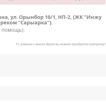
тана, ул. Орынбор 10/1, НП-2, (ЖК "Инжу
треком "Сарыарка").
в помощь).
P.s. ремешок и многое другое вы можете приобрести в рассрочку!