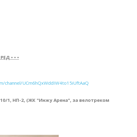
ЕД • • •
com/channel/UCm6hQxWddIW4to15iUftAaQ
 10/1, НП-2, (ЖК "Инжу Арена", за велотреком