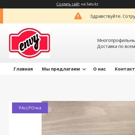
Создать сайт
на Satu.kz
Здравствуйте. Сотру
Многопрофильный
Доставка по всем
Главная
Мы предлагаем
О нас
Контак
РАссРОчка