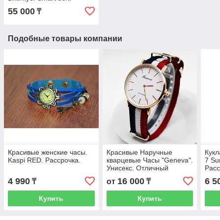
Ручная работа. Hand
55 000
₸
Made. Развивающая
игрушка.
Подобные товары компании
Красивые женские часы.
Красивые Наручные
Кукл
Kaspi RED. Рассрочка.
кварцевые Часы "Geneva".
7 Su
Унисекс. Отличный
Расс
подарок. Kaspi RED.
4 990
16 000
6 5
₸
от
₸
Рассрочка.
Купить
Купить