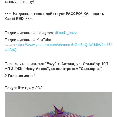
такому презенту!
• • • На данный товар действует РАССРОЧКА, кредит,
Kaspi RED • • •
Подпишитесь
на instagram:
@butik_envy
Подпишитесь
на YouTube
канал
https://www.youtube.com/channel/UCm6hQxWddIW4to15i
UftAaQ
Приезжайте в магазин "Envy":
г. Астана, ул. Орынбор 10/1,
НП-2, (ЖК "Инжу Арена", за велотреком "Сарыарка").
2 Гис в помощь!
Покупайте
куклу ЛОЛ!