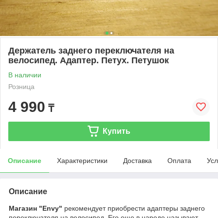
Держатель заднего переключателя на
велосипед. Адаптер. Петух. Петушок
В наличии
Розница
4 990
₸
Купить
Описание
Характеристики
Доставка
Оплата
Усл
Описание
Магазин "Envy"
рекомендует приобрести адаптеры заднего
переключателя на велосипед. Его еще в народе называют -