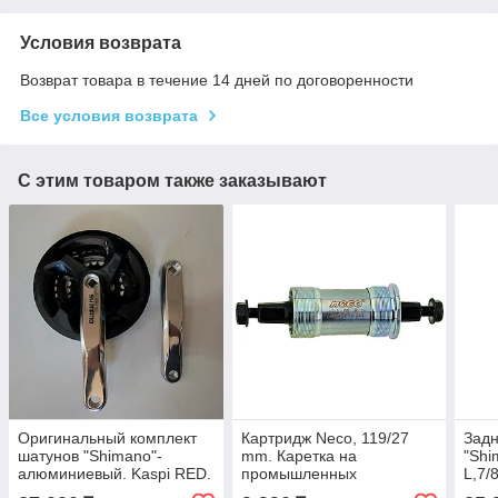
Условия возврата
Возврат товара в течение 14 дней по договоренности
Все условия возврата
С этим товаром также заказывают
Оригинальный комплект
Картридж Neco, 119/27
Задн
шатунов "Shimano"-
mm. Каретка на
"Shi
алюминиевый. Kaspi RED.
промышленных
L,7/
Рассрочка
подшипниках. Kaspi RED.
Ориг