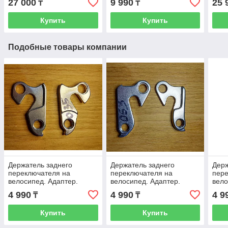
27 000
9 990
25 
₸
₸
Рассрочка
Пере
пету
Купить
Купить
Подобные товары компании
Держатель заднего
Держатель заднего
Держ
переключателя на
переключателя на
пере
велосипед. Адаптер.
велосипед. Адаптер.
вело
Петух. Петушок.
Петух. Петушок.
Пету
4 990
4 990
4 9
₸
₸
Рассрочка. Kaspi RED
Рассрочка. Kaspi RED
Расс
Купить
Купить