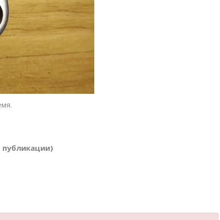
емя.
т публикации)