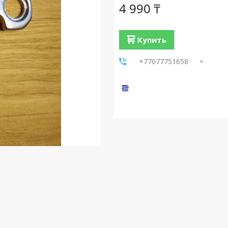
4 990 ₸
Купить
+77077751658