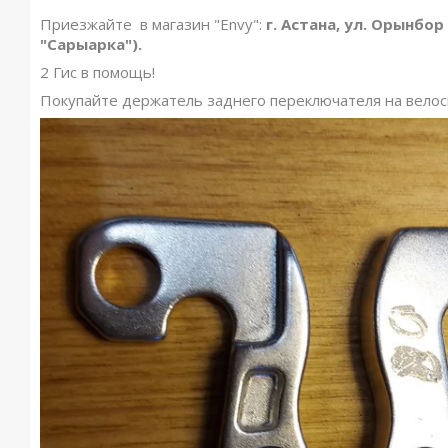
Приезжайте в магазин "Envy":
г. Астана, ул. Орынбор
"Сарыарка").
2 Гис в помощь!
Покупайте держатель заднего переключателя на велос