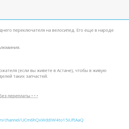
него переключателя на велосипед. Его еще в народе
алюминия.
жателя (если вы живете в Астане), чтобы в живую
делей таких запчастей.
без переплаты • • •
com/channel/UCm6hQxWddIW4to15iUftAaQ