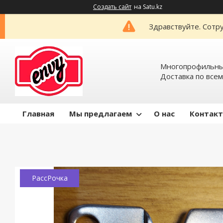
Создать сайт
на Satu.kz
Здравствуйте. Сотру
Многопрофильный
Доставка по всем
Главная
Мы предлагаем
О нас
Контак
РассРочка