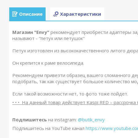
Описание
Характеристики
Магазин "Envy"
рекомендует приобрести адаптеры зад
называют - "петух или петушок"
Петух изготовлен из высококачественного литого дюр
Он крепится к раме велосипеда.
Рекомендуем привезти образец вашего сломанного дер
подобрать, так как существует большое количество мо
Если такой возможности нет, то фото тоже пойдет.
• • • На данный товар действует Kaspi R
ED – рассрочка 
Подпишитесь
на instagram:
@butik_envy
Подпишитесь на YouTube канал
https://www.youtube.