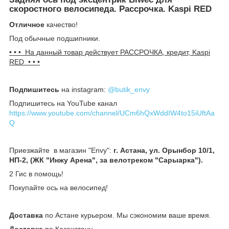
скоростного велосипеда. Рассрочка. Kaspi RED
Отличное
качество!
Под обычные подшипники.
• • • На данный товар действует РАССРОЧКА, кредит, Kaspi
RED • • •
Подпишитесь
на instagram:
@butik_envy
Подпишитесь на YouTube канал
https://www.youtube.com/channel/UCm6hQxWddIW4to15iUftAa
Q
Приезжайте в магазин "Envy":
г. Астана, ул. Орынбор 10/1,
НП-2, (ЖК "Инжу Арена", за велотреком "Сарыарка").
2 Гис в помощь!
Покупайте ось на велосипед!
Доставка
по Астане курьером. Мы сэкономим ваше время.
Доставка
по Казахстану.