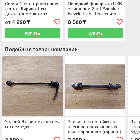
Синяя Светоотражающая
Передний фонарь на USB
лента. Ширина 1 см.
с сигналом 2 в 1 Speaker
Длина (намотка) 8 м.
Bicycle Light. Рассрочка.
Самоклеящаяся,
Kaspi RED
4 990
8 500
от
₸
₸
световозвращающая
наклейка.
Купить
Купить
Подобные товары компании
Задний Эксцентрик на ось
Задняя ось на гайках на
Эксц
велосипеда.
насыпных подшипниках
вело
для скоростного (горного)
Задн
велосипеда. Mtb. Под
RED