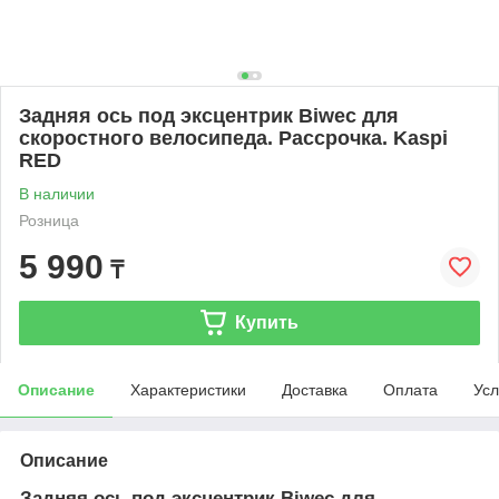
Задняя ось под эксцентрик Biwec для
скоростного велосипеда. Рассрочка. Kaspi
RED
В наличии
Розница
5 990
₸
Купить
Описание
Характеристики
Доставка
Оплата
Усл
Описание
Задняя ось под эксцентрик Biwec для